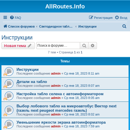
AllRoutes.Info
FAQ
Регистрация
Вход
П
Список форумов
Светодиодное табло для транспорта (автобусы, трамваи, трол)
Инструкции
о
Инструкции
и
Поиск
Расширенный пои
Новая тема
с
7 тем • Страница
1
из
1
к
Темы
Инструкции
Последнее сообщение
admin
«
Ср янв 18, 2023 8:11 am
Детали на табло
Последнее сообщение
admin
«
Ср янв 18, 2023 8:07 am
Настройка табло селена с автоинформатором
Последнее сообщение
admin
«
Ср янв 18, 2023 8:05 am
Выбор лобового табло на микроавтобус Вектор next
(газель next peugeot mercedes газель)
Последнее сообщение
admin
«
Ср янв 18, 2023 8:02 am
Уменьшение яркости экрана автоинформатора
Последнее сообщение
admin
«
Ср янв 18, 2023 7:59 am