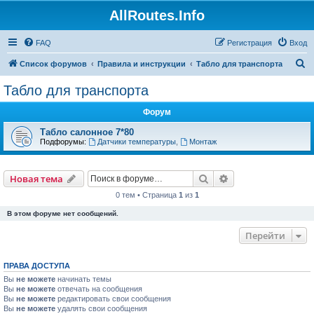
AllRoutes.Info
FAQ
Регистрация
Вход
П
Список форумов
Правила и инструкции
Табло для транспорта
о
Табло для транспорта
и
Форум
с
к
Табло салонное 7*80
Подфорумы:
Датчики температуры
,
Монтаж
Поиск
Расширенный пои
Новая тема
0 тем • Страница
1
из
1
В этом форуме нет сообщений.
Перейти
ПРАВА ДОСТУПА
Вы
не можете
начинать темы
Вы
не можете
отвечать на сообщения
Вы
не можете
редактировать свои сообщения
Вы
не можете
удалять свои сообщения