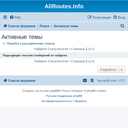
AllRoutes.Info
FAQ
Регистрация
Вход
П
Список форумов
Поиск
Активные темы
о
Активные темы
и
Перейти к расширенному поиску
с
Найдено 0 результатов • Страница
1
из
1
к
Подходящих тем или сообщений не найдено.
Найдено 0 результатов • Страница
1
из
1
Перейти
Список форумов
Часовой пояс:
UTC
Создано на основе
phpBB
® Forum Software © phpBB Limited
Русская поддержка phpBB
Конфиденциальность
|
Правила