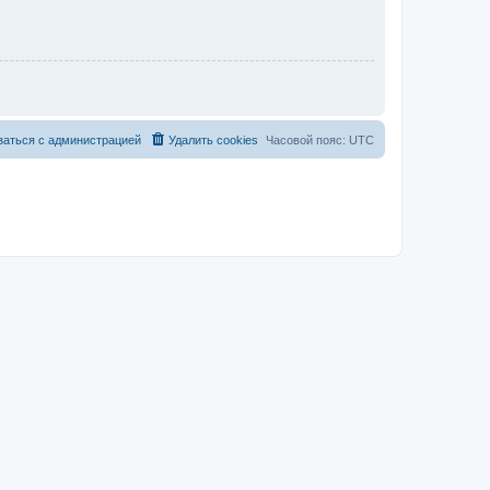
заться с администрацией
Удалить cookies
Часовой пояс:
UTC